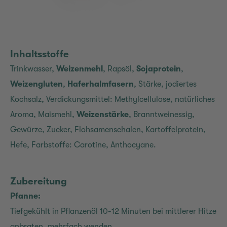
Inhaltsstoffe
Trinkwasser,
Weizenmehl
, Rapsöl,
Sojaprotein
,
Weizengluten
,
Haferhalmfasern
, Stärke, jodiertes
Kochsalz, Verdickungsmittel: Methylcellulose, natürliches
Aroma, Maismehl,
Weizenstärke
, Branntweinessig,
Gewürze, Zucker, Flohsamenschalen, Kartoffelprotein,
Hefe, Farbstoffe: Carotine, Anthocyane.
Zubereitung
Pfanne:
Tiefgekühlt in Pflanzenöl 10-12 Minuten bei mittlerer Hitze
anbraten, mehrfach wenden.