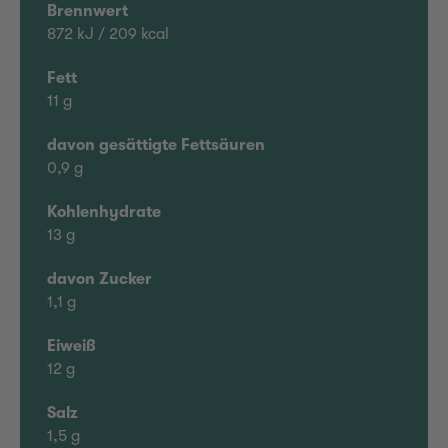
Brennwert
872 kJ / 209 kcal
Fett
11 g
davon gesättigte Fettsäuren
0,9 g
Kohlenhydrate
13 g
davon Zucker
1,1 g
Eiweiß
12 g
Salz
1,5 g