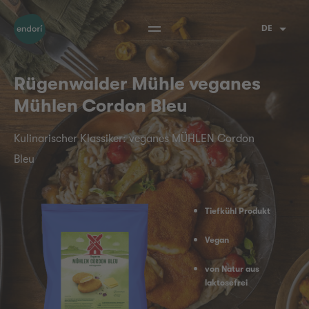
DE
Rügenwalder Mühle veganes
Mühlen Cordon Bleu
Kulinarischer Klassiker: veganes MÜHLEN Cordon
Bleu
Tiefkühl Produkt
Vegan
von Natur aus
laktosefrei