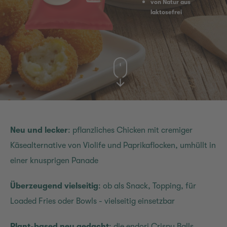
von Natur aus
laktosefrei
Neu und lecker
: pflanzliches Chicken mit cremiger
Käsealternative von Violife und Paprikaflocken, umhüllt in
einer knusprigen Panade
Überzeugend vielseitig
: ob als Snack, Topping, für
Loaded Fries oder Bowls - vielseitig einsetzbar
Plant-based neu gedacht
: die endori Crispy Balls