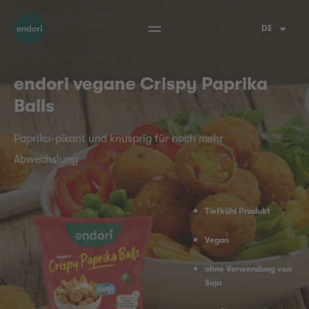
DE
endori vegane Crispy Paprika
Balls
Paprika-pikant und knusprig für noch mehr
Abwechslung
Tiefkühl Produkt
Vegan
ohne Verwendung von
Soja