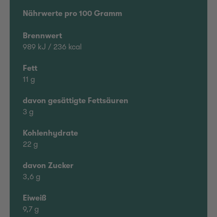
Nährwerte pro 100 Gramm
Brennwert
989 kJ / 236 kcal
Fett
11 g
davon gesättigte Fettsäuren
3 g
Kohlenhydrate
22 g
davon Zucker
3,6 g
Eiweiß
9,7 g