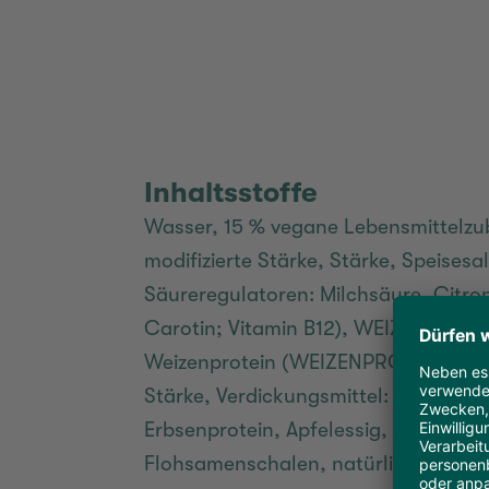
Inhaltsstoffe
Wasser, 15 % vegane Lebensmittelzub
modifizierte Stärke, Stärke, Speises
Säureregulatoren: Milchsäure, Citron
Carotin; Vitamin B12), WEIZENMEHL, 
Weizenprotein (WEIZENPROTEIN, W
Stärke, Verdickungsmittel: Methylc
Erbsenprotein, Apfelessig, Speisesal
Flohsamenschalen, natürliche Arom