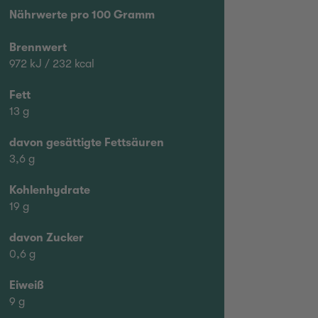
Nährwerte pro 100 Gramm
Brennwert
972 kJ / 232 kcal
Fett
13 g
davon gesättigte Fettsäuren
3,6 g
Kohlenhydrate
19 g
davon Zucker
0,6 g
Eiweiß
9 g