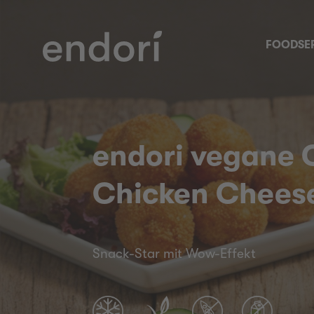
FOODSE
endori vegane C
Chicken Cheese
Snack-Star mit Wow-Effekt