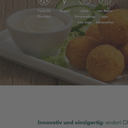
Tiefkühl
Vegan
ohne
von Natur
Produkt
Verwendung
aus
von Soja
laktosefrei
Innovativ und einzigartig
: endori C