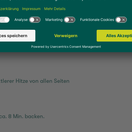
eiten und auf eine Kerntemperatur
tlerer Hitze von allen Seiten
ca. 8 Min. backen.