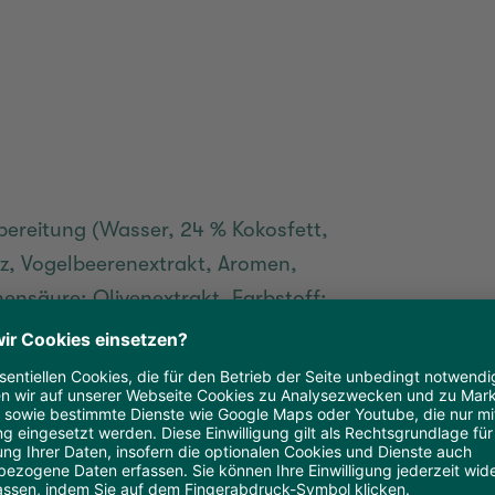
ereitung (Wasser, 24 % Kokosfett,
alz, Vogelbeerenextrakt, Aromen,
ensäure; Olivenextrakt, Farbstoff:
Rapsöl, 5 % texturiertes
EIZENMEHL), 2 % WEIZENGLUTEN,
ellulose; WEIZENHALMFASER,
z, Gewürze, Hefe,
en.